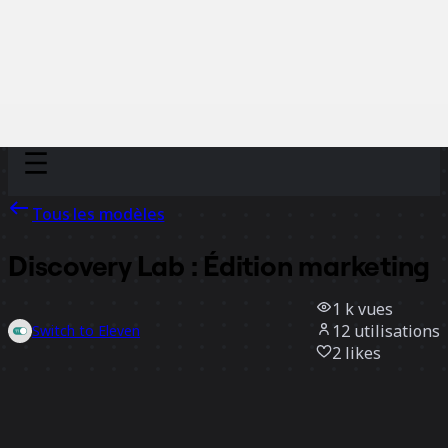
Discover
Par équipe
Par taille
Tous les modèles
Discovery Lab : Édition marketing
1 k
vues
12
utilisations
Switch to Eleven
2
likes
Utiliser ce modèle