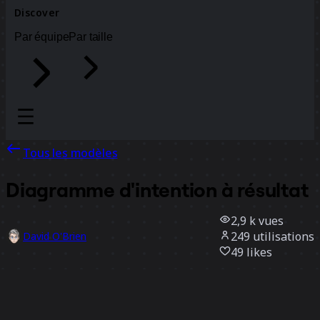
Discover
Par équipe
Par taille
Tous les modèles
Diagramme d'intention à résultat
2,9 k
vues
249
utilisations
David O'Brien
49
likes
Utiliser ce modèle