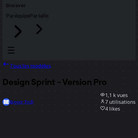
Discover
Par équipe
Par taille
Tous les modèles
Design Sprint - Version Pro
1,1 k
vues
7
utilisations
Bigger Tech
4
likes
Utiliser ce modèle