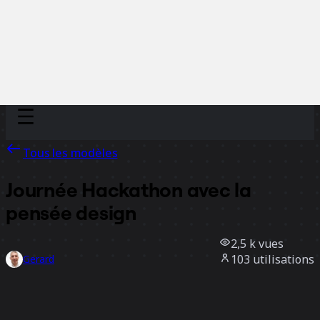
Discover
Par équipe
Par taille
Tous les modèles
Journée Hackathon avec la
pensée design
2,5 k
vues
103
utilisations
Gerard
17
likes
Utiliser ce modèle