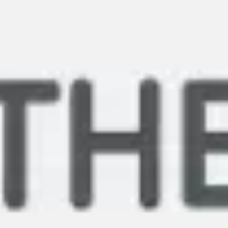
Miroverse
Modèles
Pour vous
Accélération par l’IA
Par cas d’utilisation