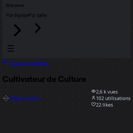
Discover
Par équipe
Par taille
Tous les modèles
Cultivateur de Culture
2,6 k
vues
102
utilisations
Voltage Control
22
likes
Utiliser ce modèle