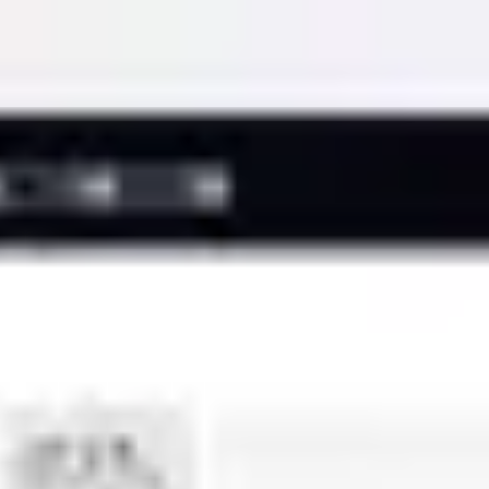
Miroverse
Modèles
Pour vous
Accélération par l’IA
Par cas d’utilisation