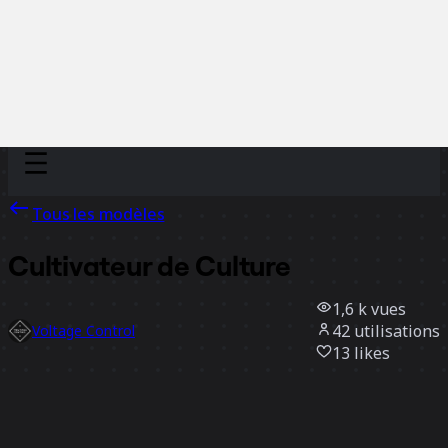
Discover
Par équipe
Par taille
Tous les modèles
Cultivateur de Culture
1,6 k
vues
42
utilisations
Voltage Control
13
likes
Utiliser ce modèle