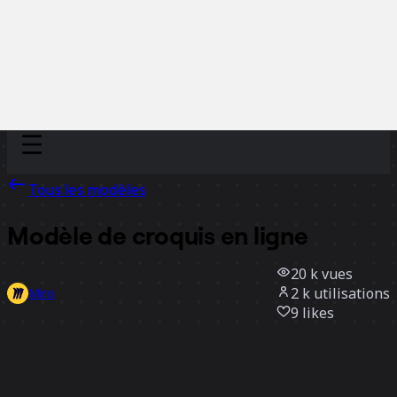
Discover
Par équipe
Par taille
Tous les modèles
Modèle de croquis en ligne
20 k
vues
2 k
utilisations
Miro
9
likes
Utiliser ce modèle