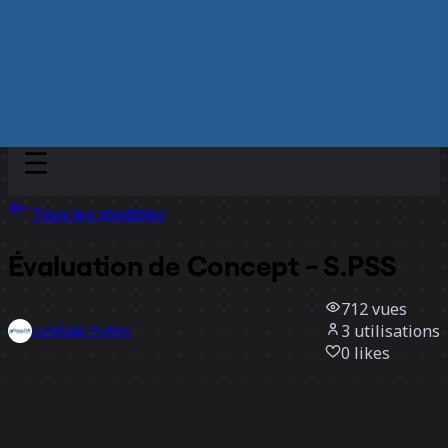
Discover
Par équipe
Par taille
Tous les modèles
Évaluation de Concept - S.PSS
712
vues
3
utilisations
LeNSlab Polimi
0
likes
Utiliser ce modèle