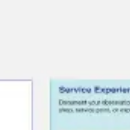
Miroverse
Modèles
Pour vous
Accélération par l’IA
Par cas d’utilisation