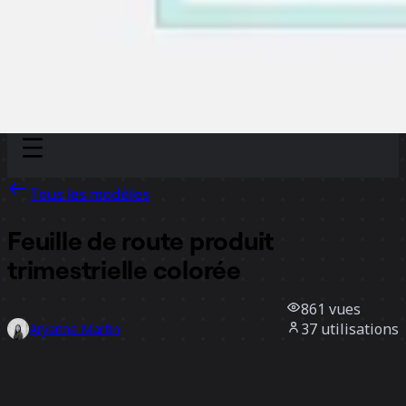
Discover
Par équipe
Par taille
Tous les modèles
Feuille de route produit
trimestrielle colorée
861
vues
37
utilisations
Aryanna Martin
0
likes
Utiliser ce modèle