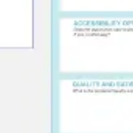
Wireframing et prototypage