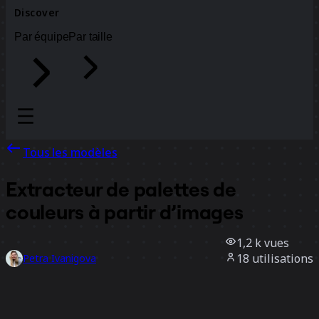
Discover
Par équipe
Par taille
Tous les modèles
Extracteur de palettes de
couleurs à partir d’images
1,2 k
vues
18
utilisations
Petra Ivanigova
0
likes
Utiliser ce modèle