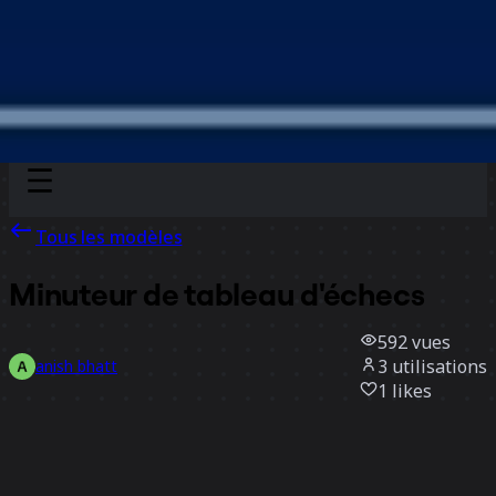
Discover
Par équipe
Par taille
Tous les modèles
Minuteur de tableau d'échecs
592
vues
3
utilisations
anish bhatt
1
likes
Utiliser ce modèle