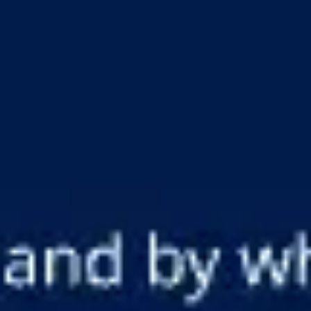
Miroverse
Modèles
Pour vous
Accélération par l’IA
Par cas d’utilisation