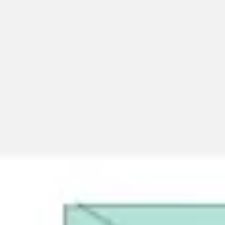
Miroverse
Modèles
Pour vous
Accélération par l’IA
Par cas d’utilisation