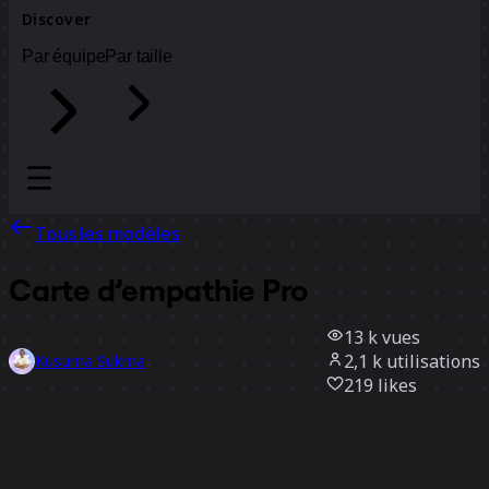
Discover
Par équipe
Par taille
Tous les modèles
Carte d’empathie Pro
13 k
vues
2,1 k
utilisations
Kusuma Sukma
219
likes
Utiliser ce modèle