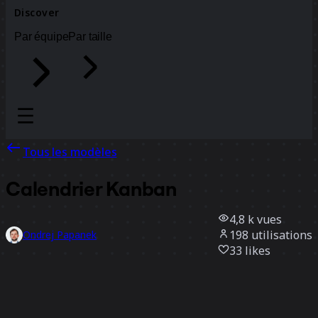
Discover
Par équipe
Par taille
Tous les modèles
Calendrier Kanban
4,8 k
vues
198
utilisations
Ondrej Papanek
33
likes
Utiliser ce modèle