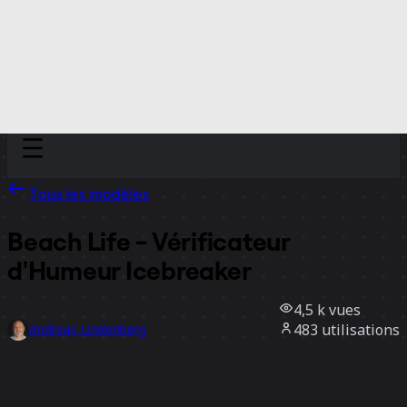
Discover
Par équipe
Par taille
Tous les modèles
Beach Life - Vérificateur
d'Humeur Icebreaker
4,5 k
vues
483
utilisations
Andreas Lindenberg
64
likes
Utiliser ce modèle