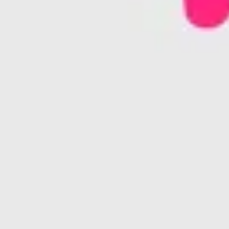
Wireframing et prototypage