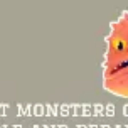
Miroverse
Modèles
Pour vous
Accélération par l’IA
Par cas d’utilisation