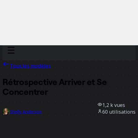
Discover
Par équipe
Par taille
Tous les modèles
Rétrospective Arriver et Se
Concentrer
1,2 k
vues
60
utilisations
Shelly Anderson
9
likes
Utiliser ce modèle