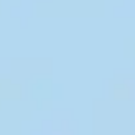
Wireframing et prototypage