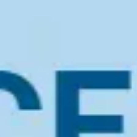
Miroverse
Modèles
Pour vous
Accélération par l’IA
Par cas d’utilisation