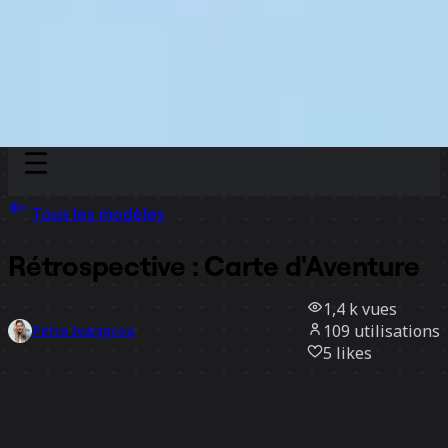
Discover
Par équipe
Par taille
Tous les modèles
Rétrospective : Carte d'Aventure
1,4 k
vues
109
utilisations
Petra Ivanigova
5
likes
Utiliser ce modèle