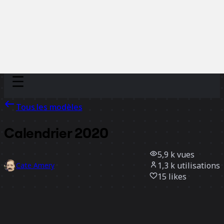
Discover
Par équipe
Par taille
Tous les modèles
Calendrier 2020
5,9 k
vues
1,3 k
utilisations
Cate Amery
15
likes
Utiliser ce modèle