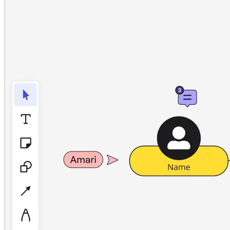
Enregistrement
Tables
Documents
Diapositives
Cas d’utilisation
À la une
Explorer les playbooks d’IA
Explorer le Miroverse
Général
Diagrammes
Ateliers
Brainstorming
Cartes mentales
Cartes conceptuelles
Diagrammes de flux
Spécialisé
Création de roadmaps
Cartographie des processus
Conception technique et documentation
Prototypes et wireframes
Cartographie du parcours client
Synthèse de recherche
Ateliers de design
Planification et livraison
Planification des objectifs