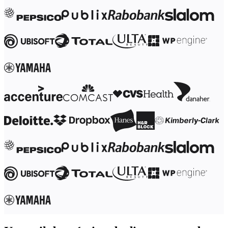
Transformation des méthodes de travail
Expérience numérique du personnel
Conception de l’expérience client et de service
Transformation du cloud et des logiciels
Ressources
Apprentissage
Témoignages clients
Académie
Webinaires
Formations Reforge
Communauté et service d’assistance
Centre d’assistance
Évènements
Communauté
Blog
Partenaires et services
Services professionnels Miro
Partenaires de solutions
Tarifs