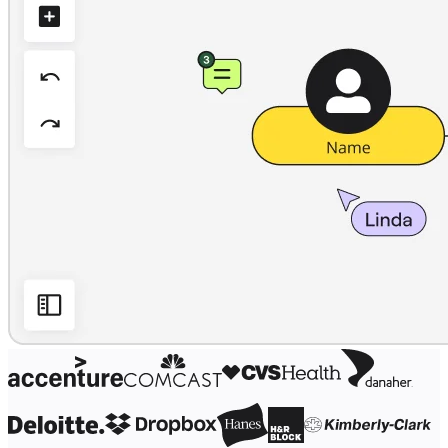
Conception organisationnelle
Solutions
Par segment d’activité
Grandes entreprises
Petites entreprises
Start-ups
Par secteur
Numérique
Services professionnels
Industrie manufacturière
Commerce de détail
Services financiers
Pharmaceutique et sciences de la vie
Par équipe
Gestion de produit
Conception et UX
Ingénierie
Leadership produit et opérations
Opérations
Marketing
IT
Par initiative stratégique
Système d’exploitation produit
Transformation par l’IA