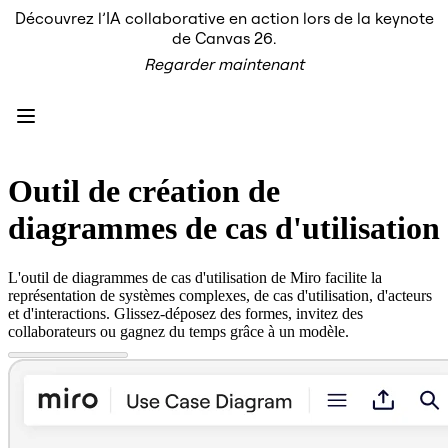
Découvrez l’IA collaborative en action lors de la keynote
Produit
de Canvas 26.
À la une
Regarder maintenant
Canevas intelligent
Flux
Prototypes et wireframes
Engage
Plateforme
Présentation de l’IA
AI Workflows
Outil de création de
Connecteurs
Serveur MCP
diagrammes de cas d'utilisation
Explorer les playbooks d’IA
Serveur MCP
Plans d’action
L'outil de diagrammes de cas d'utilisation de Miro facilite la
Intégrations
représentation de systèmes complexes, de cas d'utilisation, d'acteurs
Sécurité
et d'interactions. Glissez-déposez des formes, invitez des
Enterprise Guard
collaborateurs ou gagnez du temps grâce à un modèle.
Plateforme de développement
Télécharger les applications
Formats
Tableau blanc
Diagrammes
Kanban
Plannings