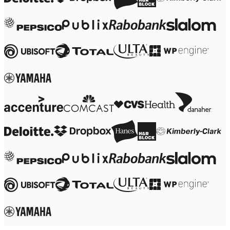
Työtapojen muutos
Digitaalinen työntekijäkokemus
Asiakaskokemus ja palvelumuotoilu
Pilven ja ohjelmiston muunnos
Resurssit
Oppiminen
Asiakastarinat
Academy
Webinaarit
Reforge Learning
Yhteisö ja tuki
Ohjekeskus
Tapahtumat
Yhteisö
Blogi
Kumppanit ja palvelut
Miron asiantuntijapalvelut
Ratkaisukumppanit
Hinnat