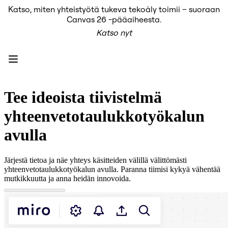
Katso, miten yhteistyötä tukeva tekoäly toimii – suoraan
Tuote
Canvas 26 -pääaiheesta.
Esittelyssä
Katso nyt
Intelligent Canvas™
Flows
Prototyypit ja rautalankamallit
Engage
Alusta
AI-yleiskatsaus
AI Workflows
Tee ideoista tiivistelmä
Liittimet
MCP-palvelin
yhteenvetotaulukkotyökalun
AI-pelikirjat
MCP-palvelin
avulla
Blueprints
Integroinnit
Turvallisuus
Järjestä tietoa ja näe yhteys käsitteiden välillä välittömästi
Enterprise Guard
yhteenvetotaulukkotyökalun avulla. Paranna tiimisi kykyä vähentää
Kehittäjäalusta
mutkikkuutta ja anna heidän innovoida.
Lataa sovelluksia
Muodot
Kirjoitustaulu
Diagrams
Kanban
Timelines