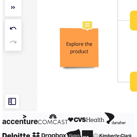
Org-suunnittelu
Ratkaisut
Liiketoimintasegmentin mukaan
Enterprise
Pienyritykset
Start-upit
Toimialoittain
Digitaalinen
Asiantuntijapalvelut
Tuotanto
Retail
Talouspalvelut
Lääketiede ja biotieteet
Tiimikohtainen
Tuotehallinta
Muotoilu & UX
Insinöörisuunnittelu
Tuotejohtajuus ja toiminnot
Toiminnot
Markkinointi
IT
Strategisten aloitteiden mukaan
Tuotekäyttöjärjestelmä
Tekoälymuunnos