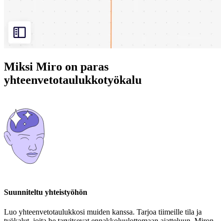
Miksi Miro on paras
yhteenvetotaulukkotyökalu
Suunniteltu yhteistyöhön
Luo yhteenvetotaulukkosi muiden kanssa. Tarjoa tiimeille tila ja
työkalut, joita he tarvitsevat ennakkoluulottomaan ajatteluun. Miron