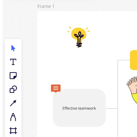
TalkTrack
Tables
Docs
Slides
Käyttöskenaariot
Esittelyssä
AI-pelikirjat
Tutustu Miroverseen
Yleistä
Kaaviointi
Työpajat
Aivoriihityöskentely
Ajatuskartat
Käsitekartat
Vuokaaviot
Erikoistunut
Tiekartat
Prosessikartan luominen
Tekninen suunnittelu ja dokumentaatio
Prototyypit ja rautalankamallit
Palvelupolkukarttojen luominen
Tutkimussynteesi
Suunnittelutyöpajat
Suunnittelu ja toimitus
Tavoitesuunnittelu