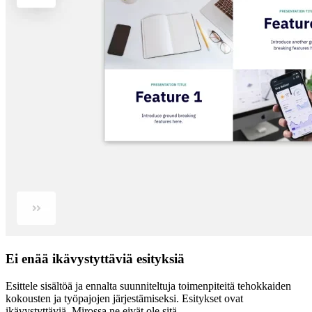
Ei enää ikävystyttäviä esityksiä
Esittele sisältöä ja ennalta suunniteltuja toimenpiteitä tehokkaiden
kokousten ja työpajojen järjestämiseksi. Esitykset ovat
ikävystyttäviä. Mirossa ne eivät ole sitä.