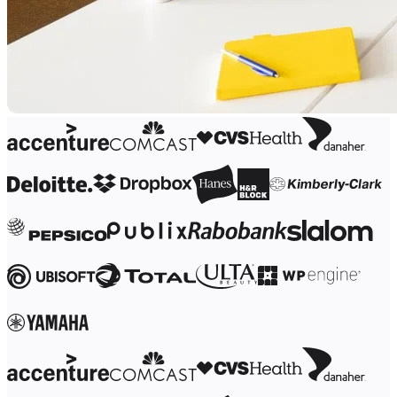
Org-suunnittelu
Ratkaisut
Liiketoimintasegmentin mukaan
Enterprise
Pienyritykset
Start-upit
Toimialoittain
Digitaalinen
Asiantuntijapalvelut
Tuotanto
Retail
Talouspalvelut
Lääketiede ja biotieteet
Tiimikohtainen
Tuotehallinta
Muotoilu & UX
Insinöörisuunnittelu
Tuotejohtajuus ja toiminnot
Toiminnot
Markkinointi
IT
Strategisten aloitteiden mukaan
Tuotekäyttöjärjestelmä
Tekoälymuunnos