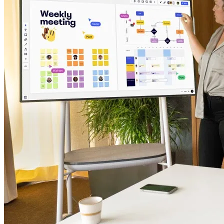
TalkTrack
Tables
Docs
Slides
Käyttöskenaariot
Esittelyssä
AI-pelikirjat
Tutustu Miroverseen
Yleistä
Kaaviointi
Työpajat
Aivoriihityöskentely
Ajatuskartat
Käsitekartat
Vuokaaviot
Erikoistunut
Tiekartat
Prosessikartan luominen
Tekninen suunnittelu ja dokumentaatio
Prototyypit ja rautalankamallit
Palvelupolkukarttojen luominen
Tutkimussynteesi
Suunnittelutyöpajat
Suunnittelu ja toimitus
Tavoitesuunnittelu