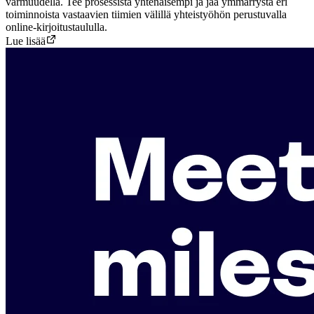
varmuudella. Tee prosessista yhtenäisempi ja jaa ymmärrystä eri
toiminnoista vastaavien tiimien välillä yhteistyöhön perustuvalla
online-kirjoitustaululla.
Lue lisää