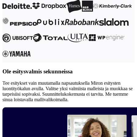
Työtapojen muutos
Digitaalinen työntekijäkokemus
Asiakaskokemus ja palvelumuotoilu
Pilven ja ohjelmiston muunnos
Resurssit
Oppiminen
Asiakastarinat
Academy
Webinaarit
Reforge Learning
Yhteisö ja tuki
Ohjekeskus
Tapahtumat
Ole esitysvalmis sekunneissa
Yhteisö
Blogi
Kumppanit ja palvelut
Tee esitykset vain muutamalla napsautuksella Miron esitysten
Miron asiantuntijapalvelut
luontityökalun avulla. Valitse yksi valmiista malleista ja muokkaa se
Ratkaisukumppanit
tarpeisiisi sopivaksi. Suunnittelukokemusta ei tarvita. Me tuemme
Hinnat
sinua loistavalla mallivalikoimalla.