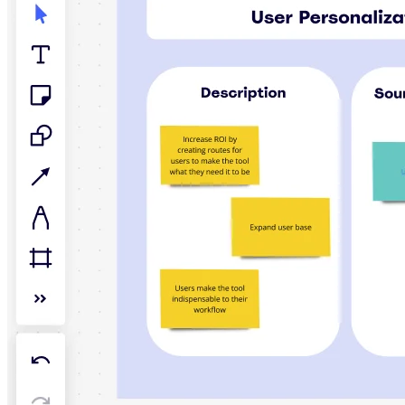
TalkTrack
Tables
Docs
Slides
Käyttöskenaariot
Esittelyssä
AI-pelikirjat
Tutustu Miroverseen
Yleistä
Kaaviointi
Työpajat
Aivoriihityöskentely
Ajatuskartat
Käsitekartat
Vuokaaviot
Erikoistunut
Tiekartat
Prosessikartan luominen
Tekninen suunnittelu ja dokumentaatio
Prototyypit ja rautalankamallit
Palvelupolkukarttojen luominen
Tutkimussynteesi
Suunnittelutyöpajat
Suunnittelu ja toimitus
Tavoitesuunnittelu