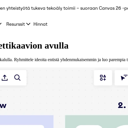
ten yhteistyötä tukeva tekoäly toimii – suoraan Canvas 26 -
Resurssit
Hinnat
eettikaavion avulla
yökalulla. Ryhmittele ideoita entistä yhdenmukaisemmin ja luo parempia tu