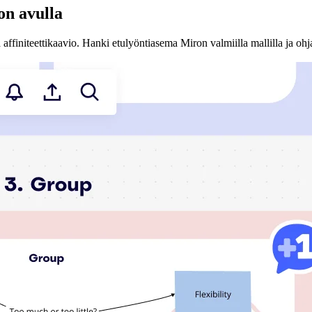
ion avulla
ffiniteettikaavio. Hanki etulyöntiasema Miron valmiilla mallilla ja ohjaa