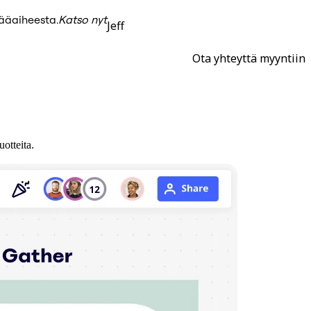
pääaiheesta.
Katso nyt
Jeff
Ota yhteyttä myyntiin
otteita.