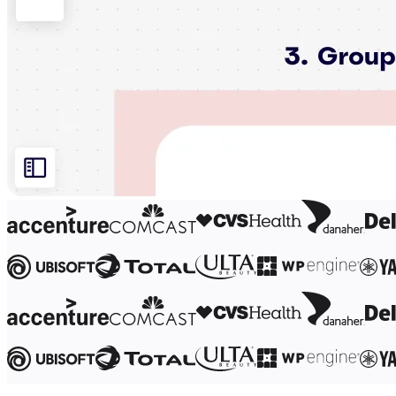
Org-suunnittelu
Ratkaisut
Liiketoimintasegmentin mukaan
Enterprise
Pienyritykset
Start-upit
Toimialoittain
Digitaalinen
Asiantuntijapalvelut
Tuotanto
Retail
Talouspalvelut
Lääketiede ja biotieteet
Tiimikohtainen
Tuotehallinta
Muotoilu & UX
Insinöörisuunnittelu
Tuotejohtajuus ja toiminnot
Toiminnot
Markkinointi
IT
Strategisten aloitteiden mukaan
Tuotekäyttöjärjestelmä
Tekoälymuunnos