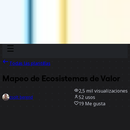
Discover
Por equipo
Por tamaño
Todas las plantillas
Mapeo de Ecosistemas de Valor
2,5 mil
visualizaciones
52
usos
zsolt berend
19
Me gusta
Usar la plantilla