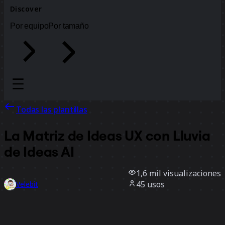
Discover
Por equipo
Por tamaño
Todas las plantillas
La Matriz de Ideas UX con Lluvia
de Ideas AI
1,6 mil
visualizaciones
45
usos
Velebit
17
Me gusta
Usar la plantilla