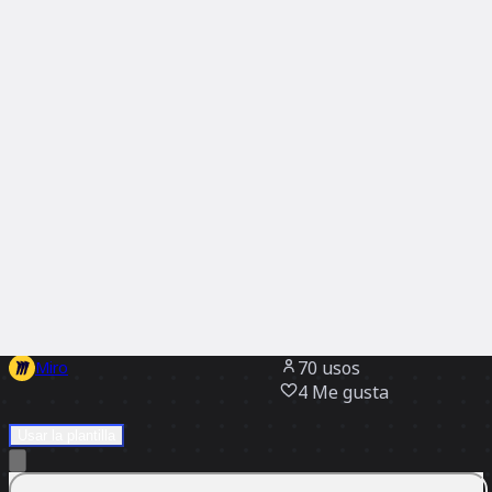
Discover
Por equipo
Por tamaño
Todas las plantillas
Plantilla Working Backwards
3,7 mil
visualizaciones
70
usos
Miro
4
Me gusta
Usar la plantilla