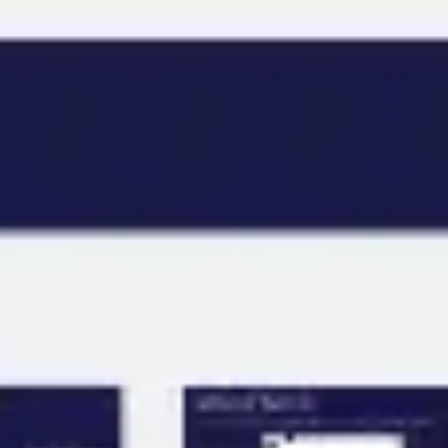
Miroverse
Plantillas
Para ti
Impulsadas por IA
Por caso de uso