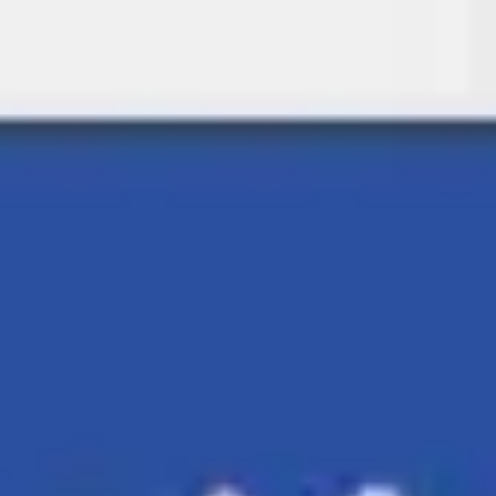
Miroverse
Plantillas
Para ti
Impulsadas por IA
Por caso de uso