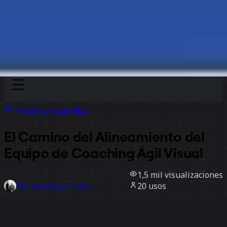
Discover
Por equipo
Por tamaño
Todas las plantillas
El Camino del Alineamiento del
Equipo de Coaching Ágil Visual
1,5 mil
visualizaciones
20
usos
The Visual Agile Coach
6
Me gusta
Usar la plantilla