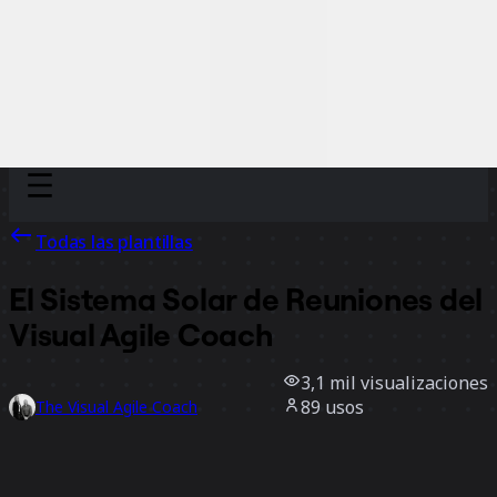
Discover
Por equipo
Por tamaño
Todas las plantillas
El Sistema Solar de Reuniones del
Visual Agile Coach
3,1 mil
visualizaciones
89
usos
The Visual Agile Coach
37
Me gusta
Usar la plantilla