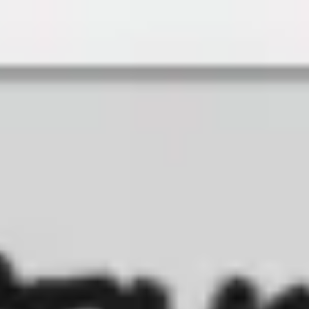
Miroverse
Plantillas
Para ti
Impulsadas por IA
Por caso de uso