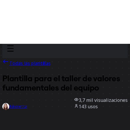
Discover
Por equipo
Por tamaño
Todas las plantillas
Plantilla para el taller de valores
fundamentales del equipo
3,7 mil
visualizaciones
143
usos
Nikoletta
21
Me gusta
Usar la plantilla