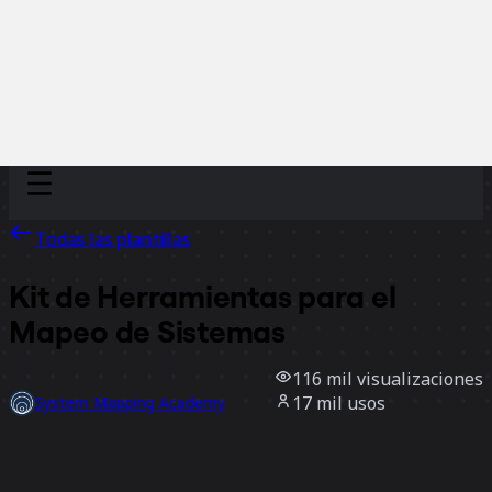
Discover
Por equipo
Por tamaño
Todas las plantillas
Kit de Herramientas para el
Mapeo de Sistemas
116 mil
visualizaciones
17 mil
usos
System Mapping Academy
2,8 mil
Me gusta
Usar la plantilla