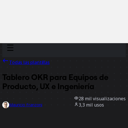
Discover
Por equipo
Por tamaño
Todas las plantillas
Tablero OKR para Equipos de
Producto, UX e Ingeniería
28 mil
visualizaciones
3,3 mil
usos
Mauricio Franzoni
502
Me gusta
Usar la plantilla