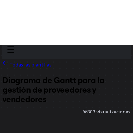
Discover
Por equipo
Por tamaño
Todas las plantillas
Diagrama de Gantt para la
gestión de proveedores y
vendedores
803
visualizaciones
14
usos
Evelina Lundqvist
2
Me gusta