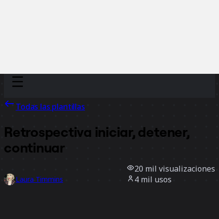
Discover
Por equipo
Por tamaño
Todas las plantillas
Retrospectiva iniciar, detener,
continuar
20 mil
visualizaciones
4 mil
usos
Laura Timmins
278
Me gusta
Usar la plantilla