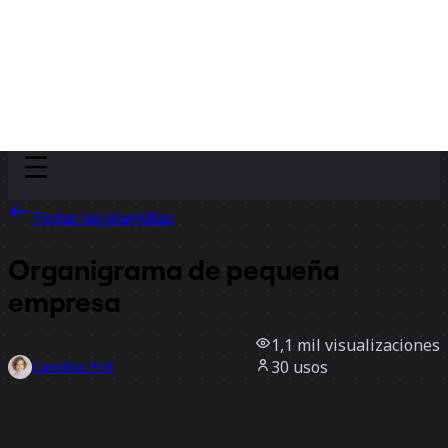
Discover
Por equipo
Por tamaño
Todas las plantillas
Organigrama de pequeña
empresa
1,1 mil
visualizaciones
30
usos
Carolina Poll
2
Me gusta
Usar la plantilla