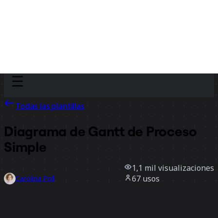
Discover
Por equipo
Por tamaño
Todas las plantillas
Diagrama de Gantt de Proceso
Simple
1,1 mil
visualizaciones
67
usos
Carolina Poll
3
Me gusta
Usar la plantilla