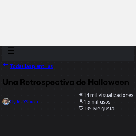
Discover
Por equipo
Por tamaño
Todas las plantillas
Una Retrospectiva de Halloween
14 mil
visualizaciones
1,5 mil
usos
Clyde D'Souza
135
Me gusta
Usar la plantilla