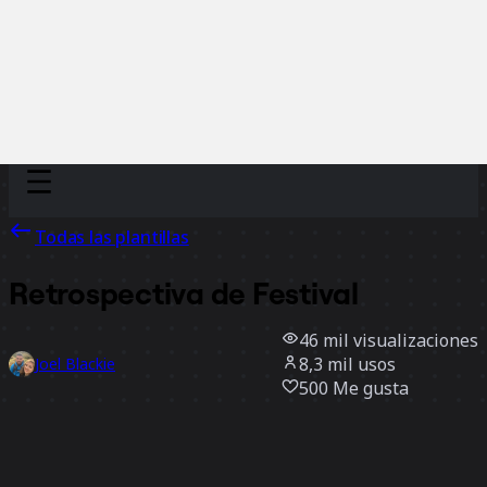
Discover
Por equipo
Por tamaño
Todas las plantillas
Retrospectiva de Festival
46 mil
visualizaciones
8,3 mil
usos
Joel Blackie
500
Me gusta
Usar la plantilla