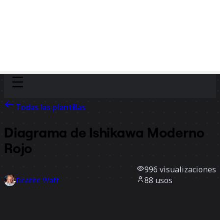
Discover
Por equipo
Por tamaño
Todas las plantillas
Diagrama de Ishikawa Moderno
Rojo
996
visualizaciones
88
usos
Deanne Watt
0
Me gusta
Usar la plantilla