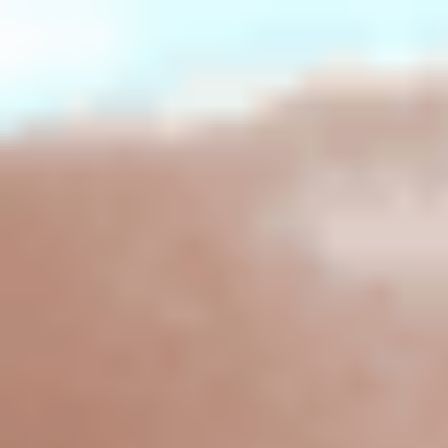
Miroverse
Plantillas
Para ti
Impulsadas por IA
Por caso de uso