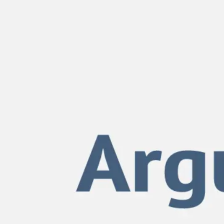
Miroverse
Plantillas
Para ti
Impulsadas por IA
Por caso de uso