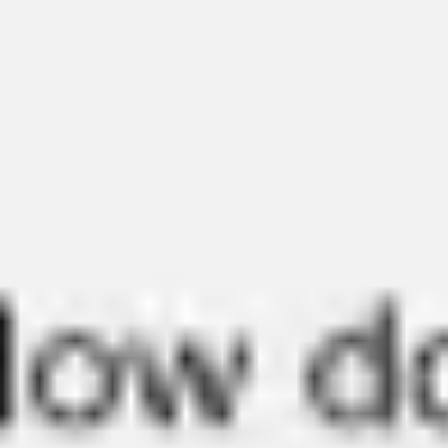
Miroverse
Plantillas
Para ti
Impulsadas por IA
Por caso de uso