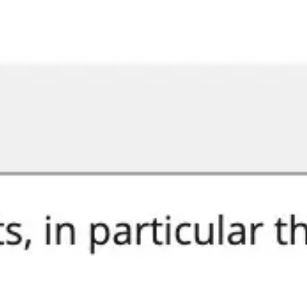
Miroverse
Plantillas
Para ti
Impulsadas por IA
Por caso de uso