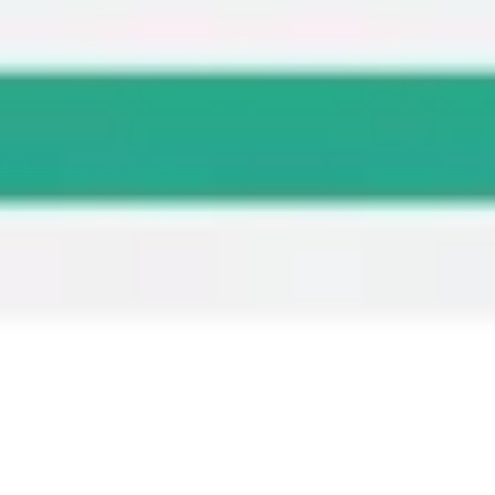
Miroverse
Plantillas
Para ti
Impulsadas por IA
Por caso de uso