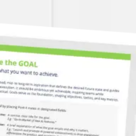
Miroverse
Plantillas
Para ti
Impulsadas por IA
Por caso de uso