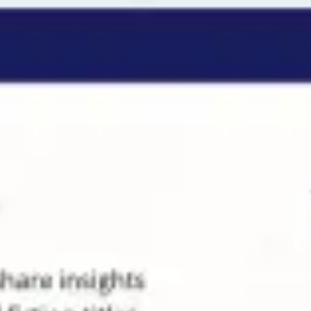
Miroverse
Plantillas
Para ti
Impulsadas por IA
Por caso de uso