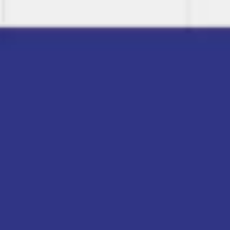
Miroverse
Plantillas
Para ti
Impulsadas por IA
Por caso de uso