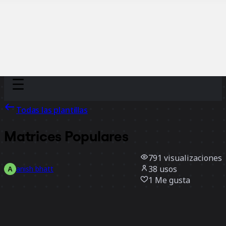
Discover
Por equipo
Por tamaño
Todas las plantillas
Matrices Populares
791
visualizaciones
38
usos
anish bhatt
1
Me gusta
Usar la plantilla