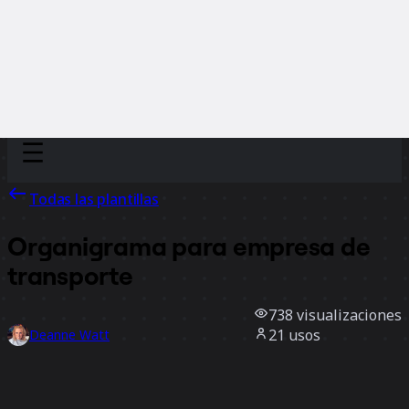
Discover
Por equipo
Por tamaño
Todas las plantillas
Organigrama para empresa de
transporte
738
visualizaciones
21
usos
Deanne Watt
1
Me gusta
Usar la plantilla